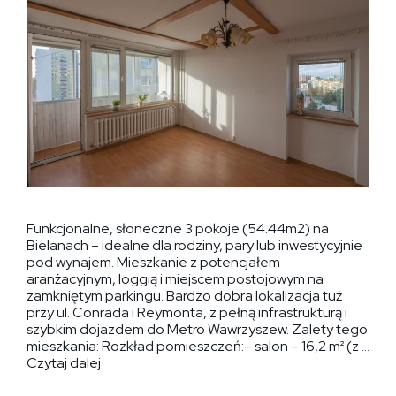
Funkcjonalne, słoneczne 3 pokoje (54.44m2) na
Bielanach – idealne dla rodziny, pary lub inwestycyjnie
pod wynajem. Mieszkanie z potencjałem
aranżacyjnym, loggią i miejscem postojowym na
zamkniętym parkingu. Bardzo dobra lokalizacja tuż
przy ul. Conrada i Reymonta, z pełną infrastrukturą i
szybkim dojazdem do Metro Wawrzyszew. Zalety tego
mieszkania: Rozkład pomieszczeń:– salon – 16,2 m² (z …
Czytaj dalej