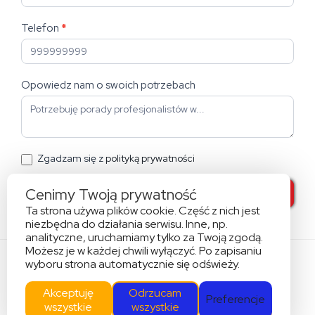
Telefon
*
Opowiedz nam o swoich potrzebach
Zgadzam się z
polityką prywatności
Cenimy Twoją prywatność
WYŚLIJ WIADOMOŚĆ
Ta strona używa plików cookie. Część z nich jest
niezbędna do działania serwisu. Inne, np.
analityczne, uruchamiamy tylko za Twoją zgodą.
Możesz je w każdej chwili wyłączyć. Po zapisaniu
wyboru strona automatycznie się odświeży.
© 2025 G&J Z Miłości Do Nieruchomości
Akceptuję
Odrzucam
Polityka prywatności
Preferencje
wszystkie
wszystkie
Realizacja -
www.allincontent.pl