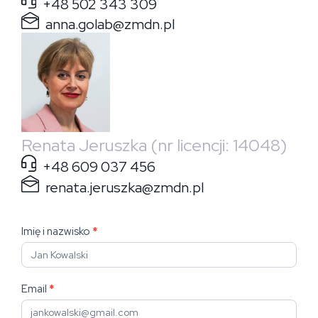
+48 502 343 309
anna.golab@zmdn.pl
Renata Jeruszka (nr licencji: 14048)
+48 609 037 456
renata.jeruszka@zmdn.pl
Formularz
Imię i nazwisko
*
kontaktowy
Email
*