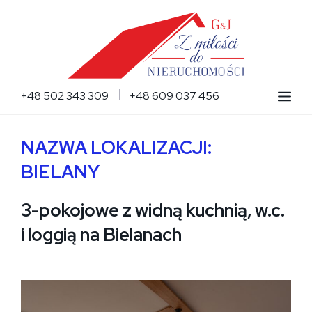
Przejdź
do
treści
Me
+48 502 343 309
+48 609 037 456
NAZWA LOKALIZACJI:
BIELANY
3-pokojowe z widną kuchnią, w.c.
i loggią na Bielanach