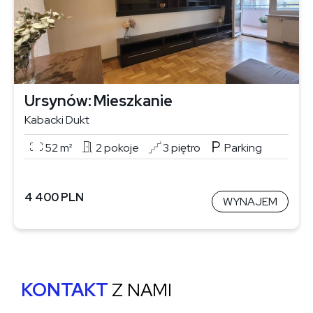
Ursynów
Mieszkanie
Kabacki Dukt
52 m²
2 pokoje
3 piętro
Parking
4 400 PLN
WYNAJEM
KONTAKT
Z NAMI