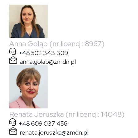
Anna Gołąb (nr licencji: 8967)
+48 502 343 309
anna.golab@zmdn.pl
Renata Jeruszka (nr licencji: 14048)
+48 609 037 456
renata.jeruszka@zmdn.pl