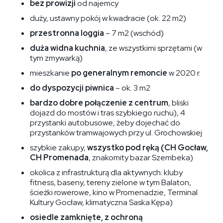
bez prowizji
od najemcy
duży, ustawny pokój w kwadracie (ok. 22 m2)
przestronna loggia
– 7 m2 (wschód)
duża widna kuchnia
, ze wszystkimi sprzętami (w
tym zmywarką)
mieszkanie
po generalnym remoncie
w 2020 r.
do dyspozycji piwnica
– ok. 3 m2
bardzo dobre połączenie z centrum
, bliski
dojazd do mostów i tras szybkiego ruchu), 4
przystanki autobusowe, żeby dojechać do
przystanków tramwajowych przy ul. Grochowskiej
szybkie zakupy,
wszystko pod ręką (CH Gocław,
CH Promenada
, znakomity bazar Szembeka)
okolica z infrastrukturą dla aktywnych: kluby
fitness, baseny, tereny zielone w tym Balaton,
ścieżki rowerowe, kino w Promenadzie, Terminal
Kultury Gocław, klimatyczna Saska Kępa)
osiedle zamknięte, z ochroną