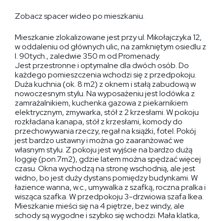
Zobacz spacer wideo po mieszkaniu.
Mieszkanie zlokalizowane jest przy ul. Mikołajczyka 12,
w oddaleniu od głównych ulic, na zamkniętym osiedlu z
l. 90tych., zaledwie 350 m od Promenady.
Jest przestronne i optymalne dla dwóch osób. Do
każdego pomieszczenia wchodzi się z przedpokoju.
Duża kuchnia (ok. 8 m2) z oknem i stałą zabudową w
nowoczesnym stylu. Na wyposażeniu jest lodówka z
zamrażalnikiem, kuchenka gazowa z piekarnikiem
elektrycznym, zmywarka, stół z 2 krzesłami. W pokoju
rozkładana kanapa, stół z krzesłami, komody do
przechowywania rzeczy, regał na książki, fotel. Pokój
jest bardzo ustawny i można go zaaranżować we
własnym stylu. Z pokoju jest wyjście na bardzo dużą
loggię (pon.7m2), gdzie latem można spędzać więcej
czasu. Okna wychodzą na stronę wschodnią, ale jest
widno, bo jest duży dystans pomiędzy budynkami. W
łazience wanna, w.c., umywalka z szafką, roczna pralka i
wisząca szafka. W przedpokoju 3-drzwiowa szafa Ikea.
Mieszkanie mieści się na 4 piętrze, bez windy, ale
schody są wygodne i szybko się wchodzi. Mała klatka,