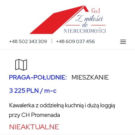
Przejdź
do
treści
Me
+48 502 343 309
+48 609 037 456
PRAGA-POŁUDNIE:
MIESZKANIE
3 225 PLN / m-c
Kawalerka z oddzielną kuchnią i dużą loggią
przy CH Promenada
NIEAKTUALNE