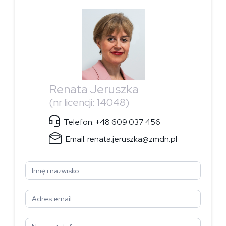
Renata Jeruszka
(nr licencji: 14048)
Telefon:
+48 609 037 456
Email:
renata.jeruszka@zmdn.pl
Formularz
-
Renata
Jeruszka