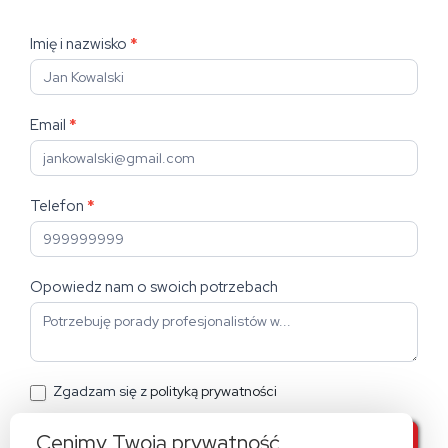
Formularz
Imię i nazwisko
*
kontaktowy
Email
*
Telefon
*
Opowiedz nam o swoich potrzebach
Zgadzam się z
polityką prywatności
Cenimy Twoją prywatność
WYŚLIJ WIADOMOŚĆ